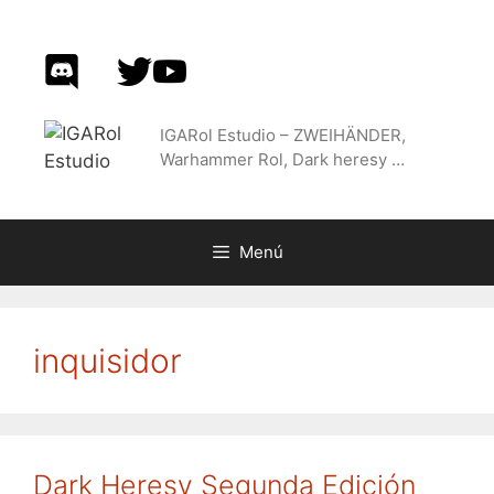
Saltar
al
contenido
IGARol Estudio – ZWEIHÄNDER,
Warhammer Rol, Dark heresy …
Menú
inquisidor
Dark Heresy Segunda Edición