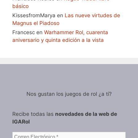
básico
KissesfromMarya
en
Las nueve virtudes de
Magnus el Piadoso
Francesc
en
Warhammer Rol, cuarenta
aniversario y quinta edición a la vista
Nos gustan los juegos de rol ¿a tí?
Recibe todas las
novedades de la web de
IGARol