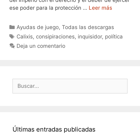
del Imperio con el derecho y el deber de ejercer
ese poder para la protección …
Leer más
Categorías
Ayudas de juego
,
Todas las descargas
Etiquetas
Calixis
,
consipiraciones
,
inquisidor
,
política
Deja un comentario
Buscar:
Últimas entradas publicadas