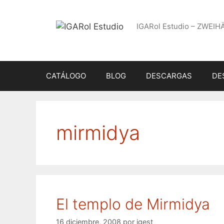
Saltar
al
IGARol Estudio – ZWEIH
contenido
CATÁLOGO
BLOG
DESCARGAS
DE
mirmidya
El templo de Mirmidya
16 diciembre, 2008
por
igest