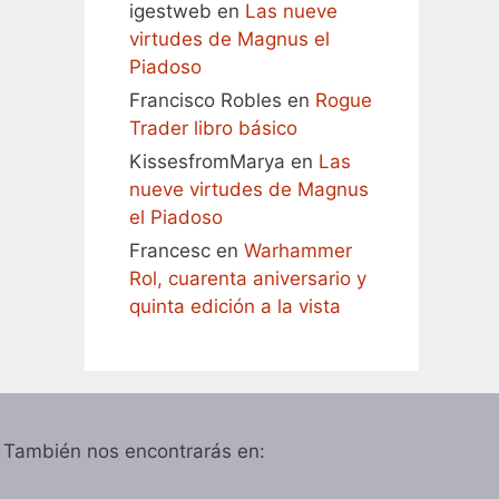
igestweb
en
Las nueve
virtudes de Magnus el
Piadoso
Francisco Robles
en
Rogue
Trader libro básico
KissesfromMarya
en
Las
nueve virtudes de Magnus
el Piadoso
Francesc
en
Warhammer
Rol, cuarenta aniversario y
quinta edición a la vista
También nos encontrarás en: