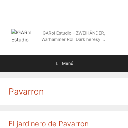
Saltar
al
contenido
IGARol Estudio – ZWEIHÄNDER,
Warhammer Rol, Dark heresy …
Menú
Pavarron
El jardinero de Pavarron