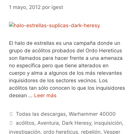
1 mayo, 2012
por
igest
El halo de estrellas es una campaña donde un
grupo de acólitos probados del Ordo Hereticus
son llamados para hacer frente a una amenaza
no específica pero que tiene alterados en
cuerpo y alma a algunos de los más relevantes
inquisidores de los sectores vecinos. Los
acólitos tan sólo conocen lo que los inquisidores
desean …
Leer más
Categorías
Todas las descargas
,
Warhammer 40000
Etiquetas
acólitos
,
Aventura
,
Dark Heresy
,
insquisición
,
investigación
,
ordo hereticus
,
rebelión
,
Vesper