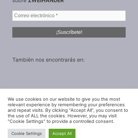
sobre
ZWEIHÄNDER
También nos encontrarás en:
We use cookies on our website to give you the most
Política de privacidad
relevant experience by remembering your preferences
Política de cookies
and repeat visits. By clicking “Accept All”, you consent to
the use of ALL the cookies. However, you may visit
"Cookie Settings" to provide a controlled consent.
Cookie Settings
Accept All
© 2026 IGARol Estudio
• Creado con
GeneratePress