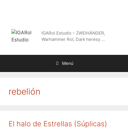
Saltar
al
contenido
IGARol Estudio – ZWEIHÄNDER,
Warhammer Rol, Dark heresy …
Menú
rebelión
El halo de Estrellas (Súplicas)