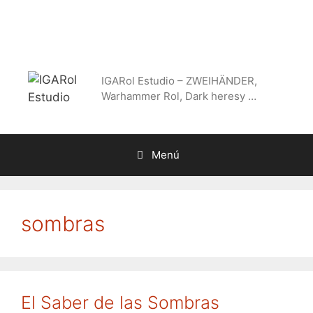
Saltar
al
contenido
IGARol Estudio – ZWEIHÄNDER,
Warhammer Rol, Dark heresy …
Menú
sombras
El Saber de las Sombras