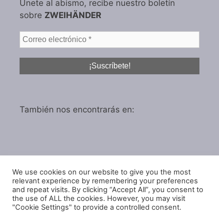
Únete al abismo, recibe nuestro boletín
sobre
ZWEIHÄNDER
También nos encontrarás en:
We use cookies on our website to give you the most
Política de privacidad
relevant experience by remembering your preferences
Política de cookies
and repeat visits. By clicking “Accept All”, you consent to
the use of ALL the cookies. However, you may visit
"Cookie Settings" to provide a controlled consent.