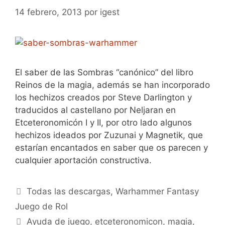
14 febrero, 2013
por
igest
El saber de las Sombras “canónico” del libro
Reinos de la magia, además se han incorporado
los hechizos creados por Steve Darlington y
traducidos al castellano por Neljaran en
Etceteronomicón I y II, por otro lado algunos
hechizos ideados por Zuzunai y Magnetik, que
estarían encantados en saber que os parecen y
cualquier aportación constructiva.
Categorías
Todas las descargas
,
Warhammer Fantasy
Juego de Rol
Etiquetas
Ayuda de juego
,
etceteronomicon
,
magia
,