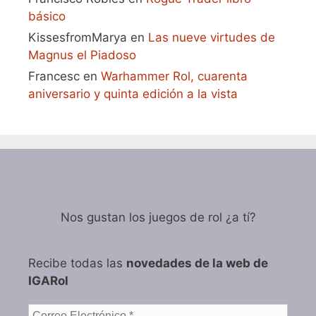
básico
KissesfromMarya
en
Las nueve virtudes de
Magnus el Piadoso
Francesc
en
Warhammer Rol, cuarenta
aniversario y quinta edición a la vista
Nos gustan los juegos de rol ¿a tí?
Recibe todas las
novedades de la web de
IGARol