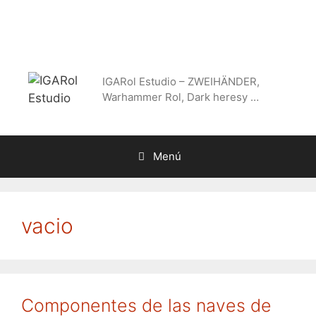
Saltar
al
contenido
IGARol Estudio – ZWEIHÄNDER,
Warhammer Rol, Dark heresy …
Menú
vacio
Componentes de las naves de