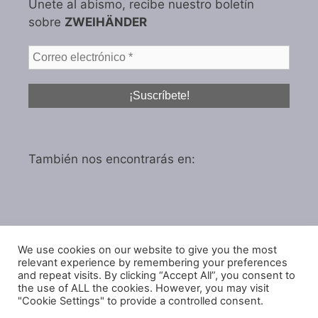
Únete al abismo, recibe nuestro boletín
sobre
ZWEIHÄNDER
También nos encontrarás en:
We use cookies on our website to give you the most
Política de privacidad
relevant experience by remembering your preferences
Política de cookies
and repeat visits. By clicking “Accept All”, you consent to
the use of ALL the cookies. However, you may visit
"Cookie Settings" to provide a controlled consent.