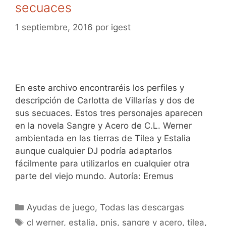
secuaces
1 septiembre, 2016
por
igest
En este archivo encontraréis los perfiles y
descripción de Carlotta de Villarías y dos de
sus secuaces. Estos tres personajes aparecen
en la novela Sangre y Acero de C.L. Werner
ambientada en las tierras de Tilea y Estalia
aunque cualquier DJ podría adaptarlos
fácilmente para utilizarlos en cualquier otra
parte del viejo mundo. Autoría: Eremus
Categorías
Ayudas de juego
,
Todas las descargas
Etiquetas
cl werner
,
estalia
,
pnjs
,
sangre y acero
,
tilea
,