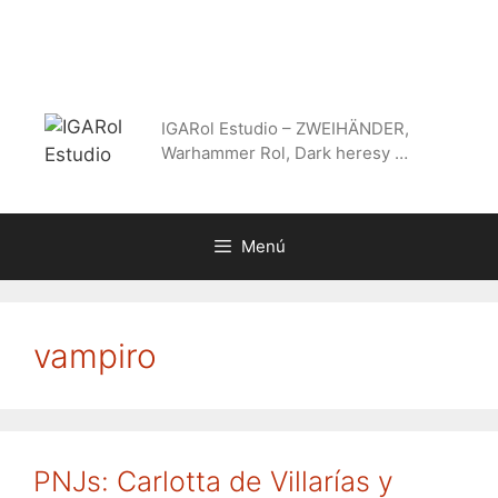
Saltar
al
contenido
IGARol Estudio – ZWEIHÄNDER,
Warhammer Rol, Dark heresy …
Menú
vampiro
PNJs: Carlotta de Villarías y