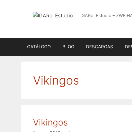
Saltar
al
IGARol Estudio – ZWEIH
contenido
CATÁLOGO
BLOG
DESCARGAS
DE
Vikingos
Vikingos