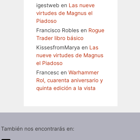
igestweb
en
Las nueve
virtudes de Magnus el
Piadoso
Francisco Robles
en
Rogue
Trader libro básico
KissesfromMarya
en
Las
nueve virtudes de Magnus
el Piadoso
Francesc
en
Warhammer
Rol, cuarenta aniversario y
quinta edición a la vista
También nos encontrarás en: