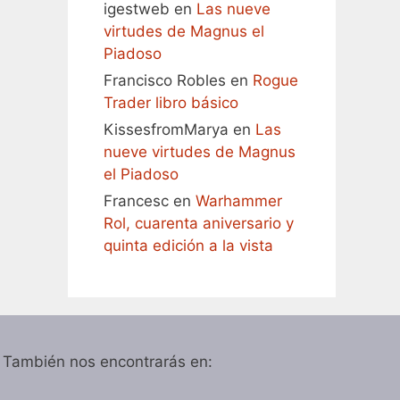
igestweb
en
Las nueve
virtudes de Magnus el
Piadoso
Francisco Robles
en
Rogue
Trader libro básico
KissesfromMarya
en
Las
nueve virtudes de Magnus
el Piadoso
Francesc
en
Warhammer
Rol, cuarenta aniversario y
quinta edición a la vista
También nos encontrarás en: