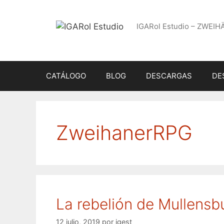
Saltar
al
IGARol Estudio – ZWEIH
contenido
CATÁLOGO
BLOG
DESCARGAS
DE
ZweihanerRPG
La rebelión de Mullensb
12 julio, 2019
por
igest