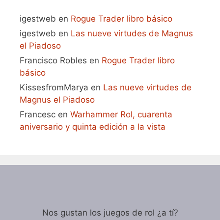
igestweb
en
Rogue Trader libro básico
igestweb
en
Las nueve virtudes de Magnus
el Piadoso
Francisco Robles
en
Rogue Trader libro
básico
KissesfromMarya
en
Las nueve virtudes de
Magnus el Piadoso
Francesc
en
Warhammer Rol, cuarenta
aniversario y quinta edición a la vista
Nos gustan los juegos de rol ¿a tí?