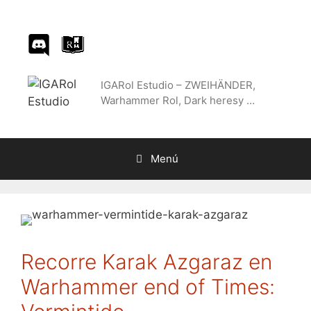
Saltar
al
contenido
IGARol Estudio – ZWEIHÄNDER,
Warhammer Rol, Dark heresy …
Menú
Recorre Karak Azgaraz en
Warhammer end of Times: