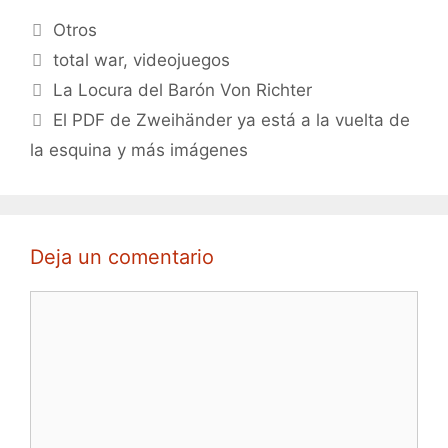
Categorías
Otros
Etiquetas
total war
,
videojuegos
La Locura del Barón Von Richter
El PDF de Zweihänder ya está a la vuelta de
la esquina y más imágenes
Deja un comentario
Comentario