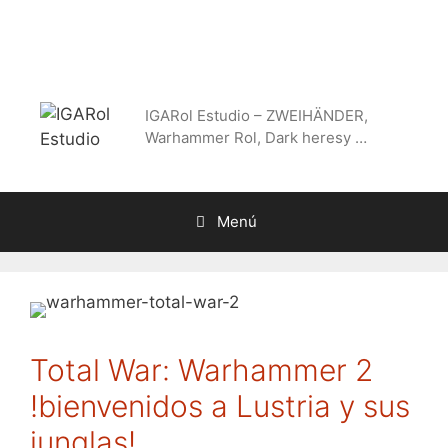
Saltar
al
contenido
IGARol Estudio – ZWEIHÄNDER,
Warhammer Rol, Dark heresy …
Menú
Total War: Warhammer 2
!bienvenidos a Lustria y sus
junglas!