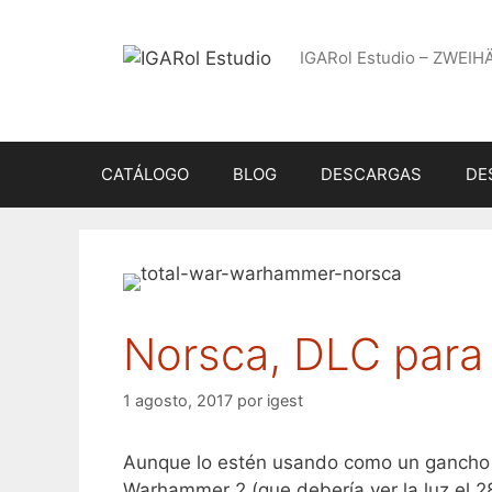
Saltar
al
IGARol Estudio – ZWEIH
contenido
CATÁLOGO
BLOG
DESCARGAS
DE
Norsca, DLC para
1 agosto, 2017
por
igest
Aunque lo estén usando como un gancho p
Warhammer 2 (que debería ver la luz el 2