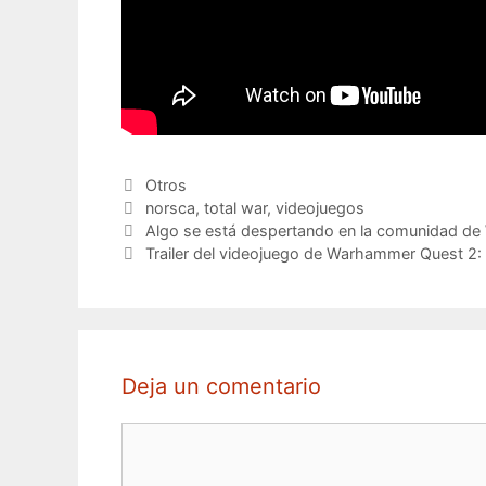
Categorías
Otros
Etiquetas
norsca
,
total war
,
videojuegos
Algo se está despertando en la comunidad d
Trailer del videojuego de Warhammer Quest 2:
Deja un comentario
Comentario