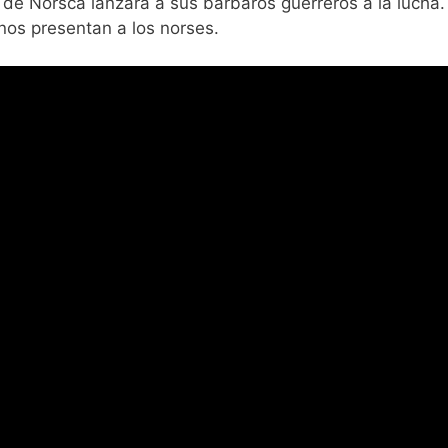
a de Norsca lanzará a sus bárbaros guerreros a la lucha.
 nos presentan a los norses.