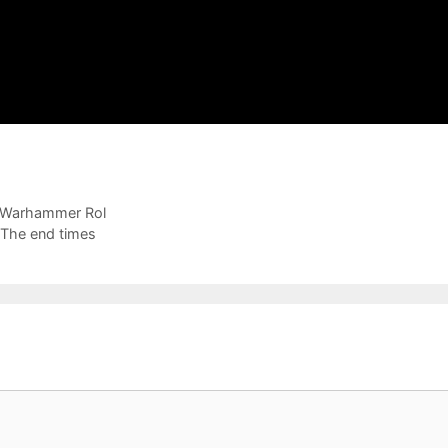
e Warhammer Rol
 The end times