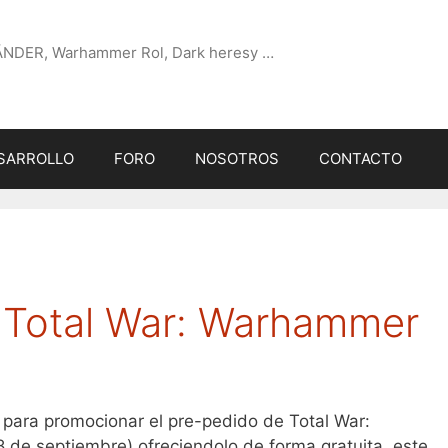
ÄNDER, Warhammer Rol, Dark heresy …
SARROLLO
FORO
NOSOTROS
CONTACTO
 Total War: Warhammer
ara promocionar el pre-pedido de Total War:
8 de septiembre) ofreciendolo de forma gratuita, este