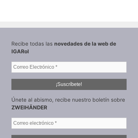
Recibe todas las
novedades de la web de
IGARol
Únete al abismo, recibe nuestro boletín sobre
ZWEIHÄNDER