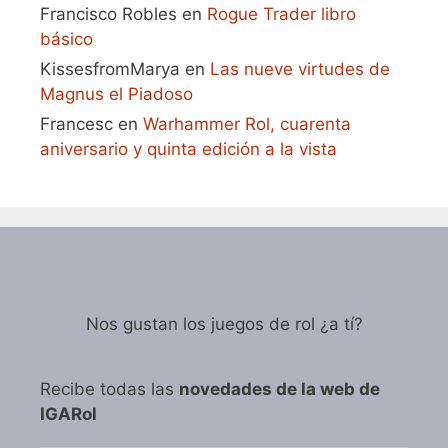
Francisco Robles
en
Rogue Trader libro
básico
KissesfromMarya
en
Las nueve virtudes de
Magnus el Piadoso
Francesc
en
Warhammer Rol, cuarenta
aniversario y quinta edición a la vista
Nos gustan los juegos de rol ¿a tí?
Recibe todas las
novedades de la web de
IGARol