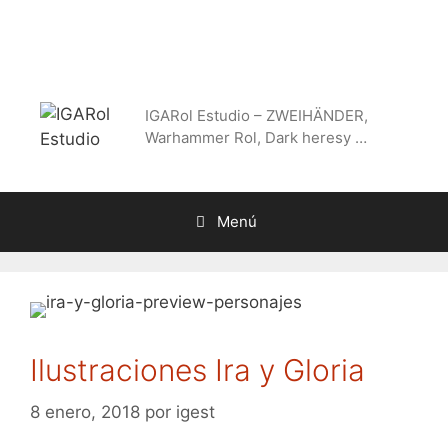
Saltar
al
contenido
IGARol Estudio – ZWEIHÄNDER,
Warhammer Rol, Dark heresy …
Menú
Ilustraciones Ira y Gloria
8 enero, 2018
por
igest