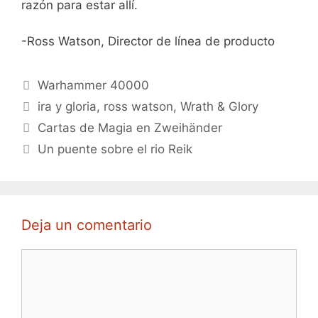
razón para estar allí.
-Ross Watson, Director de línea de producto
Categorías
Warhammer 40000
Etiquetas
ira y gloria
,
ross watson
,
Wrath & Glory
Cartas de Magia en Zweihänder
Un puente sobre el rio Reik
Deja un comentario
Comentario