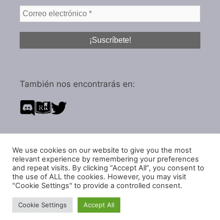
También nos encontrarás en:
We use cookies on our website to give you the most
Política de privacidad
relevant experience by remembering your preferences
and repeat visits. By clicking “Accept All”, you consent to
Política de cookies
the use of ALL the cookies. However, you may visit
"Cookie Settings" to provide a controlled consent.
Cookie Settings
Accept All
© 2026 IGARol Estudio
• Creado con
GeneratePress