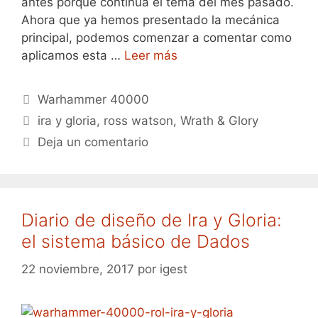
antes porque continúa el tema del mes pasado.
Ahora que ya hemos presentado la mecánica
principal, podemos comenzar a comentar como
aplicamos esta …
Leer más
Categorías
Warhammer 40000
Etiquetas
ira y gloria
,
ross watson
,
Wrath & Glory
Deja un comentario
Diario de diseño de Ira y Gloria:
el sistema básico de Dados
22 noviembre, 2017
por
igest