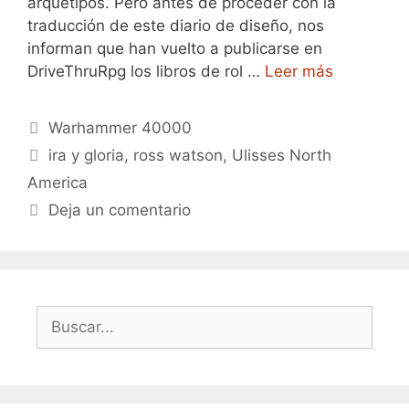
arquetipos. Pero antes de proceder con la
traducción de este diario de diseño, nos
informan que han vuelto a publicarse en
DriveThruRpg los libros de rol …
Leer más
Categorías
Warhammer 40000
Etiquetas
ira y gloria
,
ross watson
,
Ulisses North
America
Deja un comentario
Buscar: