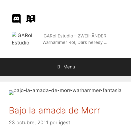
Saltar
al
contenido
IGARol Estudio – ZWEIHÄNDER,
Warhammer Rol, Dark heresy …
Menú
Bajo la amada de Morr
23 octubre, 2011
por
igest