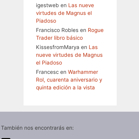
igestweb
en
Las nueve
virtudes de Magnus el
Piadoso
Francisco Robles
en
Rogue
Trader libro básico
KissesfromMarya
en
Las
nueve virtudes de Magnus
el Piadoso
Francesc
en
Warhammer
Rol, cuarenta aniversario y
quinta edición a la vista
También nos encontrarás en: