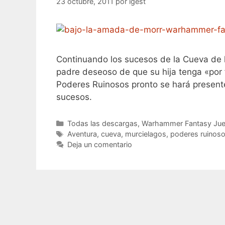
23 octubre, 2011
por
igest
Continuando los sucesos de la Cueva de l
padre deseoso de que su hija tenga «por 
Poderes Ruinosos pronto se hará presente
sucesos.
Categorías
Todas las descargas
,
Warhammer Fantasy Jue
Etiquetas
Aventura
,
cueva
,
murcielagos
,
poderes ruinos
Deja un comentario