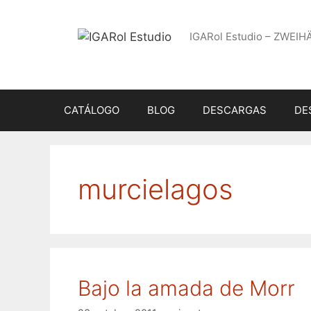
Saltar
al
IGARol Estudio – ZWEIH
contenido
CATÁLOGO
BLOG
DESCARGAS
DE
murcielagos
Bajo la amada de Morr