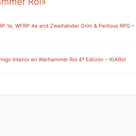
ammer Rol»
RP 1e, WFRP 4e and Zweihänder Grim & Perilous RPG –
emigo Interior en Warhammer Rol 4ª Edición – IGARol