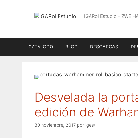
Saltar
al
IGARol Estudio – ZWEIH
contenido
CATÁLOGO
BLOG
DESCARGAS
DE
Desvelada la porta
edición de Warha
30 noviembre, 2017
por
igest