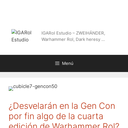
Saltar
al
contenido
IGARol Estudio – ZWEIHÄNDER,
Warhammer Rol, Dark heresy …
Menú
¿Desvelarán en la Gen Con
por fin algo de la cuarta
edición de Warhammer Rol?