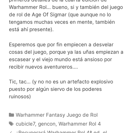
Warhammer Rol… bueno, si y también del juego
de rol de Age Of Sigmar (que aunque no lo
tengamos muchas veces en mente, también
está ahí presente).
Esperemos que por fin empiecen a desvelar
cosas del juego, porque ya las uñas empiezan a
escasear y el viejo mundo está ansioso por
recibir nuevos aventureros….
Tic, tac… (y no no es un artefacto explosivo
puesto por algún siervo de los poderes
ruinosos)
Categorías
Warhammer Fantasy Juego de Rol
Etiquetas
cubicle7
,
gencon
,
Warhammer Rol 4
¿Recuperará Warhammer Rol 4ª ed. el