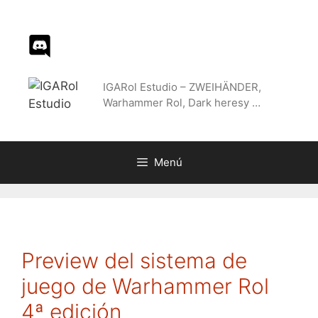
Saltar
al
contenido
IGARol Estudio – ZWEIHÄNDER,
Warhammer Rol, Dark heresy …
Menú
Preview del sistema de
juego de Warhammer Rol
4ª edición