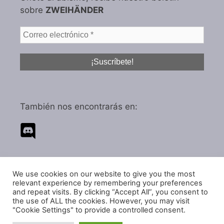
sobre
ZWEIHÄNDER
También nos encontrarás en:
We use cookies on our website to give you the most
Política de privacidad
relevant experience by remembering your preferences
and repeat visits. By clicking “Accept All”, you consent to
Política de cookies
the use of ALL the cookies. However, you may visit
"Cookie Settings" to provide a controlled consent.