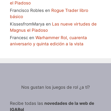
el Piadoso
Francisco Robles
en
Rogue Trader libro
básico
KissesfromMarya
en
Las nueve virtudes de
Magnus el Piadoso
Francesc
en
Warhammer Rol, cuarenta
aniversario y quinta edición a la vista
Nos gustan los juegos de rol ¿a tí?
Recibe todas las
novedades de la web de
IGARol