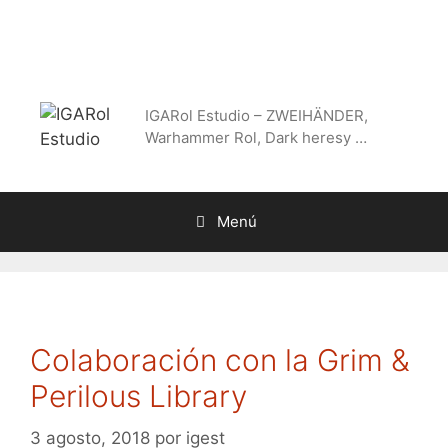
Saltar
al
contenido
IGARol Estudio – ZWEIHÄNDER,
Warhammer Rol, Dark heresy …
Menú
Colaboración con la Grim &
Perilous Library
3 agosto, 2018
por
igest