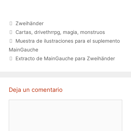
Categorías
Zweihänder
Etiquetas
Cartas
,
drivethrrpg
,
magia
,
monstruos
Muestra de ilustraciones para el suplemento
MainGauche
Extracto de MainGauche para Zweihänder
Deja un comentario
Comentario