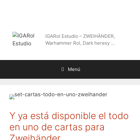
Saltar
al
contenido
IGARol Estudio – ZWEIHÄNDER,
Warhammer Rol, Dark heresy …
Menú
Y ya está disponible el todo
en uno de cartas para
Zweihänder