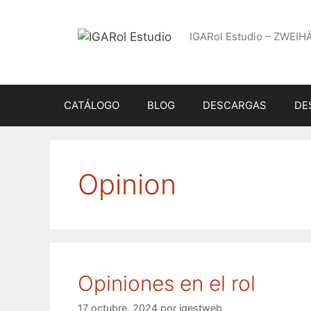
Saltar
al
IGARol Estudio – ZWEIH
contenido
CATÁLOGO
BLOG
DESCARGAS
DE
Opinion
Opiniones en el rol
17 octubre, 2024
por
igestweb