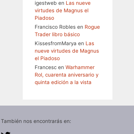
igestweb
en
Las nueve
virtudes de Magnus el
Piadoso
Francisco Robles
en
Rogue
Trader libro básico
KissesfromMarya
en
Las
nueve virtudes de Magnus
el Piadoso
Francesc
en
Warhammer
Rol, cuarenta aniversario y
quinta edición a la vista
También nos encontrarás en: