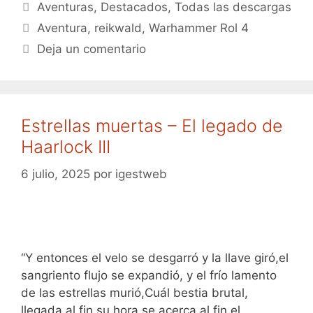
Categorías
Aventuras
,
Destacados
,
Todas las descargas
Etiquetas
Aventura
,
reikwald
,
Warhammer Rol 4
Deja un comentario
Estrellas muertas – El legado de
Haarlock III
6 julio, 2025
por
igestweb
“Y entonces el velo se desgarró y la llave giró,el
sangriento flujo se expandió, y el frío lamento
de las estrellas murió,Cuál bestia brutal,
llegada al fin su hora,se acerca al fin el