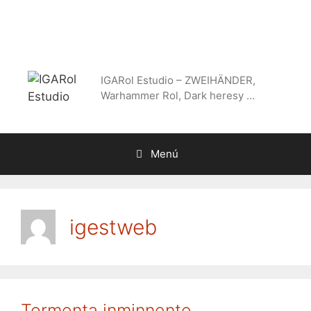
Saltar
al
contenido
IGARol Estudio – ZWEIHÄNDER,
Warhammer Rol, Dark heresy …
Menú
igestweb
Tormenta inminnente