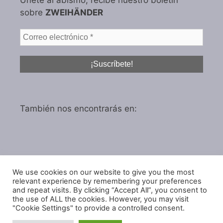
Únete al abismo, recibe nuestro boletín
sobre
ZWEIHÄNDER
También nos encontrarás en:
We use cookies on our website to give you the most
Política de privacidad
relevant experience by remembering your preferences
and repeat visits. By clicking “Accept All”, you consent to
Política de cookies
the use of ALL the cookies. However, you may visit
"Cookie Settings" to provide a controlled consent.