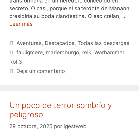
transformaría en un heredero concebido en
secreto. O casi, porque el sacerdote de Manann
presidiría su boda clandestina. O eso creían, …
Leer más
Categorías
Aventuras
,
Destacados
,
Todas las descargas
Etiquetas
fauligmere
,
mariemburgo
,
reik
,
Warhammer
Rol 3
Deja un comentario
Un poco de terror sombrío y
peligroso
29 octubre, 2025
por
igestweb