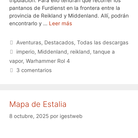
tripulación. Para ello tendrán que recorrer los
pantanos de Furdienst en la frontera entre la
provincia de Reikland y Middenland. Allí, podrán
encontrarlo y …
Leer más
Categorías
Aventuras
,
Destacados
,
Todas las descargas
Etiquetas
imperio
,
Middenland
,
reikland
,
tanque a
vapor
,
Warhammer Rol 4
3 comentarios
Mapa de Estalia
8 octubre, 2025
por
igestweb