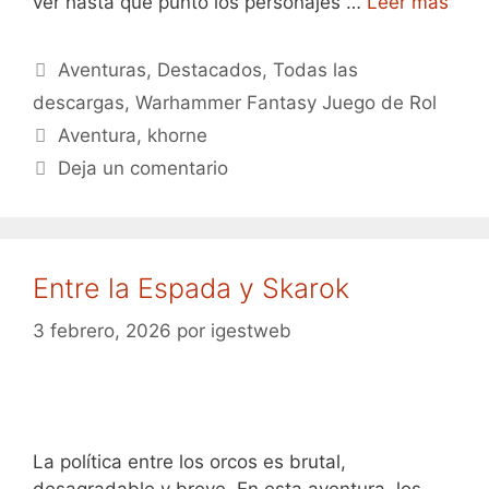
ver hasta qué punto los personajes …
Leer más
Categorías
Aventuras
,
Destacados
,
Todas las
descargas
,
Warhammer Fantasy Juego de Rol
Etiquetas
Aventura
,
khorne
Deja un comentario
Entre la Espada y Skarok
3 febrero, 2026
por
igestweb
La política entre los orcos es brutal,
desagradable y breve. En esta aventura, los