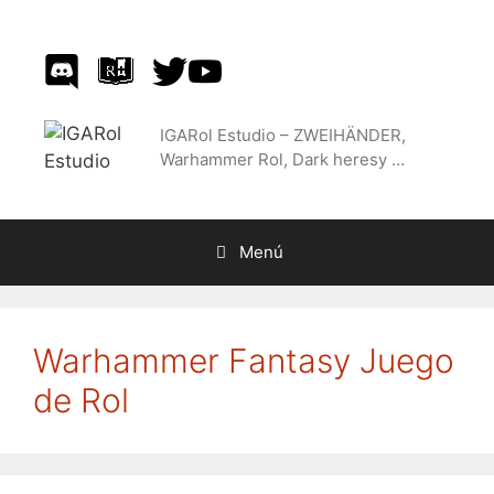
Saltar
al
contenido
IGARol Estudio – ZWEIHÄNDER,
Warhammer Rol, Dark heresy …
Menú
Warhammer Fantasy Juego
de Rol