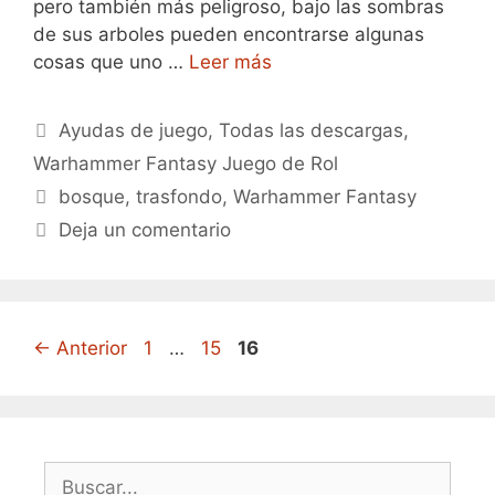
pero también más peligroso, bajo las sombras
de sus arboles pueden encontrarse algunas
cosas que uno …
Leer más
Categorías
Ayudas de juego
,
Todas las descargas
,
Warhammer Fantasy Juego de Rol
Etiquetas
bosque
,
trasfondo
,
Warhammer Fantasy
Deja un comentario
Página
Página
Página
←
Anterior
1
…
15
16
Buscar: