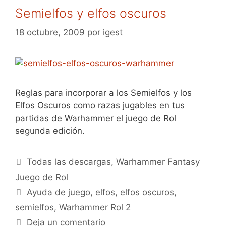
Semielfos y elfos oscuros
18 octubre, 2009
por
igest
Reglas para incorporar a los Semielfos y los
Elfos Oscuros como razas jugables en tus
partidas de Warhammer el juego de Rol
segunda edición.
Categorías
Todas las descargas
,
Warhammer Fantasy
Juego de Rol
Etiquetas
Ayuda de juego
,
elfos
,
elfos oscuros
,
semielfos
,
Warhammer Rol 2
Deja un comentario