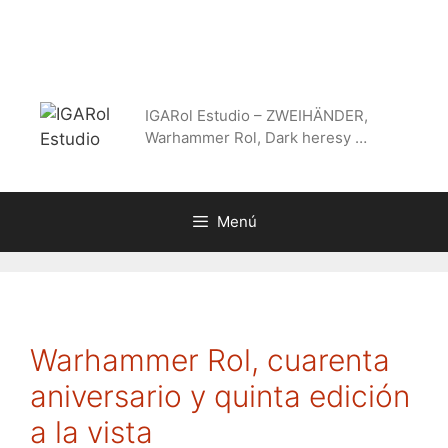
Saltar
al
contenido
IGARol Estudio – ZWEIHÄNDER,
Warhammer Rol, Dark heresy …
Menú
Warhammer Rol, cuarenta
aniversario y quinta edición
a la vista