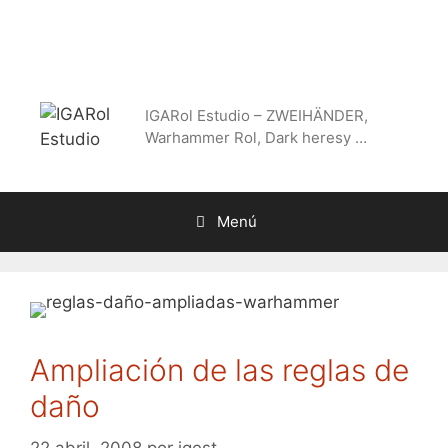
Saltar
al
contenido
IGARol Estudio – ZWEIHÄNDER,
Warhammer Rol, Dark heresy …
Menú
Ampliación de las reglas de
daño
22 abril, 2008
por
igest