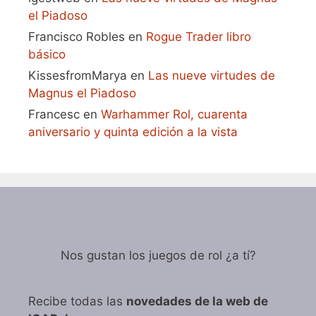
el Piadoso
Francisco Robles
en
Rogue Trader libro
básico
KissesfromMarya
en
Las nueve virtudes de
Magnus el Piadoso
Francesc
en
Warhammer Rol, cuarenta
aniversario y quinta edición a la vista
Nos gustan los juegos de rol ¿a tí?
Recibe todas las
novedades de la web de