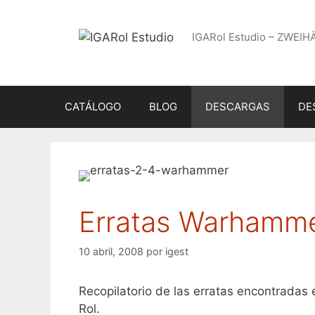
Saltar
al
IGARol Estudio – ZWEIH
contenido
CATÁLOGO
BLOG
DESCARGAS
DE
Erratas Warhamme
10 abril, 2008
por
igest
Recopilatorio de las erratas encontrada
Rol.