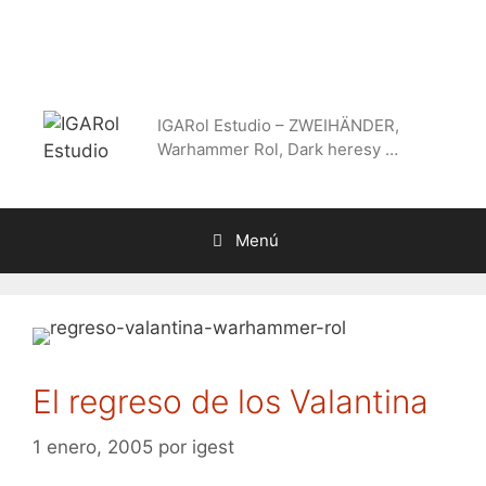
Saltar
al
contenido
IGARol Estudio – ZWEIHÄNDER,
Warhammer Rol, Dark heresy …
Menú
El regreso de los Valantina
1 enero, 2005
por
igest