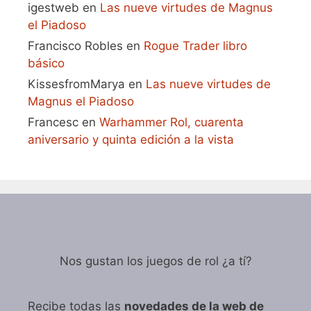
igestweb
en
Las nueve virtudes de Magnus
el Piadoso
Francisco Robles
en
Rogue Trader libro
básico
KissesfromMarya
en
Las nueve virtudes de
Magnus el Piadoso
Francesc
en
Warhammer Rol, cuarenta
aniversario y quinta edición a la vista
Nos gustan los juegos de rol ¿a tí?
Recibe todas las
novedades de la web de