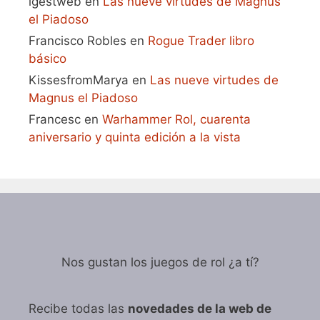
igestweb
en
Las nueve virtudes de Magnus
el Piadoso
Francisco Robles
en
Rogue Trader libro
básico
KissesfromMarya
en
Las nueve virtudes de
Magnus el Piadoso
Francesc
en
Warhammer Rol, cuarenta
aniversario y quinta edición a la vista
Nos gustan los juegos de rol ¿a tí?
Recibe todas las
novedades de la web de