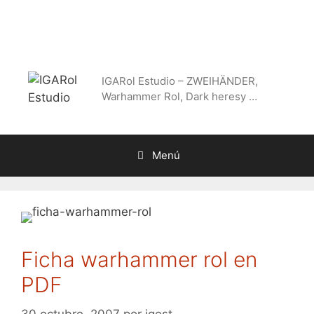
Saltar
al
contenido
IGARol Estudio – ZWEIHÄNDER,
Warhammer Rol, Dark heresy …
Menú
Ficha warhammer rol en
PDF
30 octubre, 2007
por
igest