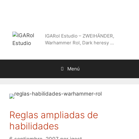
Saltar
al
contenido
IGARol Estudio – ZWEIHÄNDER,
Warhammer Rol, Dark heresy …
Menú
Reglas ampliadas de
habilidades
6 septiembre, 2007
por
igest