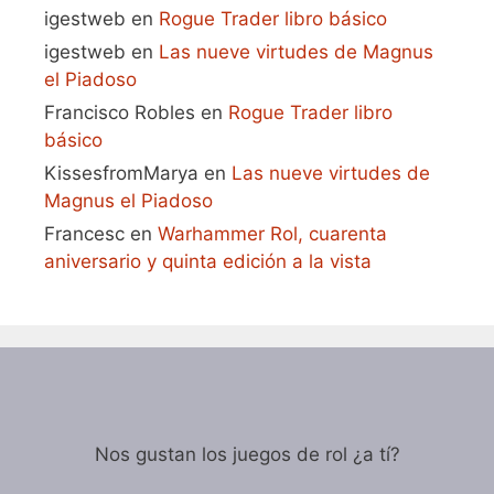
igestweb
en
Rogue Trader libro básico
igestweb
en
Las nueve virtudes de Magnus
el Piadoso
Francisco Robles
en
Rogue Trader libro
básico
KissesfromMarya
en
Las nueve virtudes de
Magnus el Piadoso
Francesc
en
Warhammer Rol, cuarenta
aniversario y quinta edición a la vista
Nos gustan los juegos de rol ¿a tí?