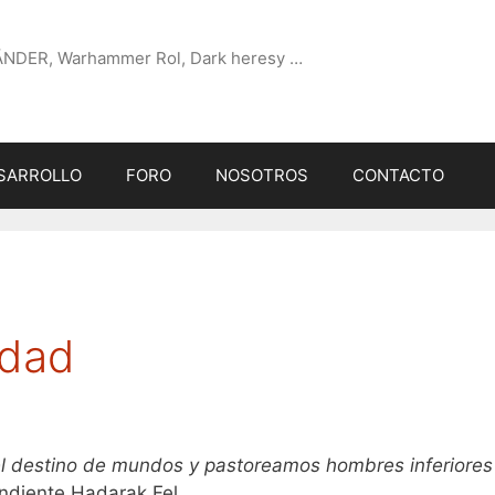
ÄNDER, Warhammer Rol, Dark heresy …
SARROLLO
FORO
NOSOTROS
CONTACTO
idad
l destino de mundos y pastoreamos hombres inferiores
ndiente Hadarak Fel