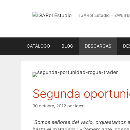
Saltar
al
IGARol Estudio – ZWEIH
contenido
CATÁLOGO
BLOG
DESCARGAS
DE
Segunda oportun
30 octubre, 2012
por
igest
“
Somos señores del vacío, orquestamos e
hasta el matadero.
” –Comerciante indepe