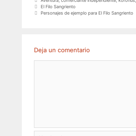
Aventura
,
comerciante independiente
,
koronus
El Filo Sangriento
Personajes de ejemplo para El Filo Sangriento
Deja un comentario
Comentario
Nombre