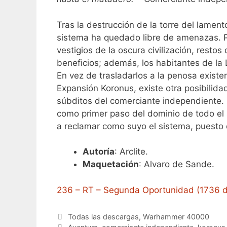
Tras la destrucción de la torre del lamento
sistema ha quedado libre de amenazas. P
vestigios de la oscura civilización, rest
beneficios; además, los habitantes de la
En vez de trasladarlos a la penosa existe
Expansión Koronus, existe otra posibilid
súbditos del comerciante independiente. 
como primer paso del dominio de todo el 
a reclamar como suyo el sistema, puesto q
Autoría
: Arclite.
Maquetación
: Alvaro de Sande.
236 – RT – Segunda Oportunidad (1736 d
Categorías
Todas las descargas
,
Warhammer 40000
Etiquetas