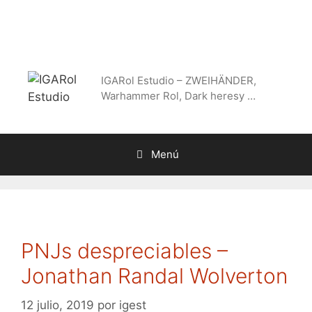
Saltar
al
contenido
IGARol Estudio – ZWEIHÄNDER,
Warhammer Rol, Dark heresy …
Menú
PNJs despreciables –
Jonathan Randal Wolverton
12 julio, 2019
por
igest