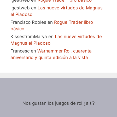
igestweb
en
Rogue Trader libro básico
igestweb
en
Las nueve virtudes de Magnus
el Piadoso
Francisco Robles
en
Rogue Trader libro
básico
KissesfromMarya
en
Las nueve virtudes de
Magnus el Piadoso
Francesc
en
Warhammer Rol, cuarenta
aniversario y quinta edición a la vista
Nos gustan los juegos de rol ¿a tí?