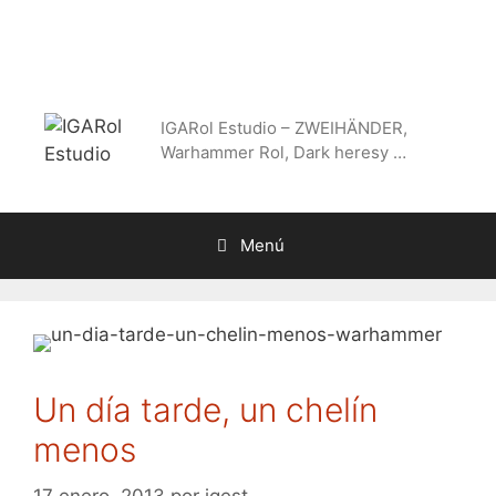
Saltar
al
contenido
IGARol Estudio – ZWEIHÄNDER,
Warhammer Rol, Dark heresy …
Menú
Un día tarde, un chelín
menos
17 enero, 2013
por
igest