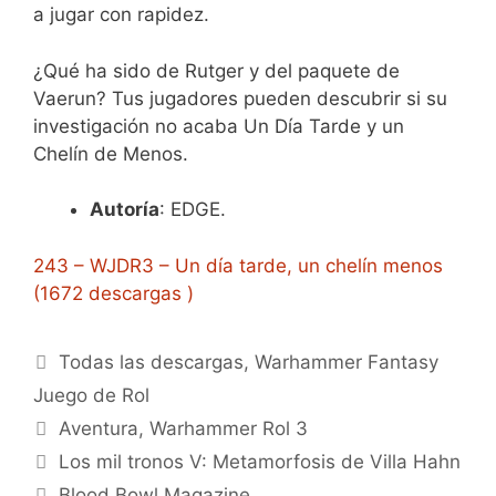
a jugar con rapidez.
¿Qué ha sido de Rutger y del paquete de
Vaerun? Tus jugadores pueden descubrir si su
investigación no acaba Un Día Tarde y un
Chelín de Menos.
Autoría
: EDGE.
243 – WJDR3 – Un día tarde, un chelín menos
(1672 descargas )
Categorías
Todas las descargas
,
Warhammer Fantasy
Juego de Rol
Etiquetas
Aventura
,
Warhammer Rol 3
Los mil tronos V: Metamorfosis de Villa Hahn
Blood Bowl Magazine