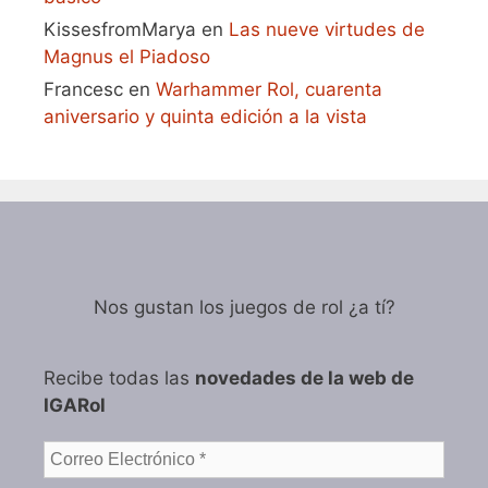
KissesfromMarya
en
Las nueve virtudes de
Magnus el Piadoso
Francesc
en
Warhammer Rol, cuarenta
aniversario y quinta edición a la vista
Nos gustan los juegos de rol ¿a tí?
Recibe todas las
novedades de la web de
IGARol