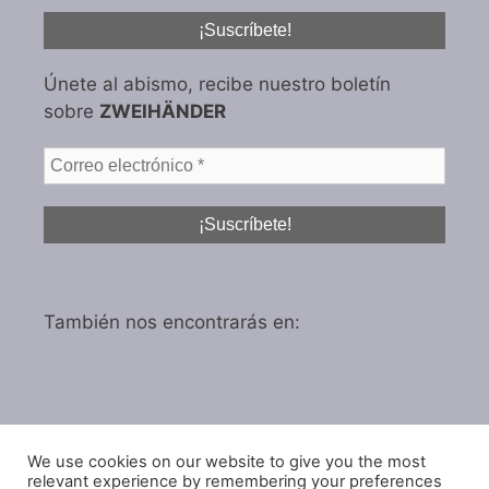
Únete al abismo, recibe nuestro boletín
sobre
ZWEIHÄNDER
También nos encontrarás en:
We use cookies on our website to give you the most
Política de privacidad
relevant experience by remembering your preferences