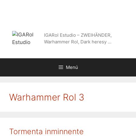
Saltar
al
contenido
IGARol Estudio – ZWEIHÄNDER,
Warhammer Rol, Dark heresy …
Menú
Warhammer Rol 3
Tormenta inminnente