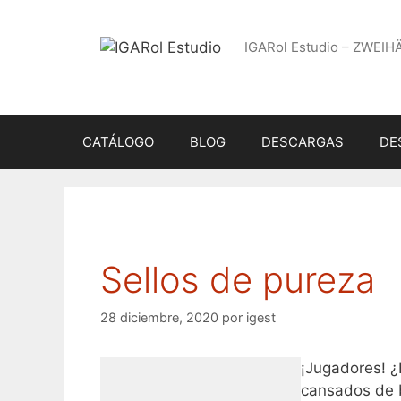
Saltar
al
IGARol Estudio – ZWEIH
contenido
CATÁLOGO
BLOG
DESCARGAS
DE
Sellos de pureza
28 diciembre, 2020
por
igest
¡Jugadores! ¿
cansados de b