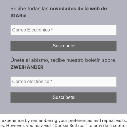
Recibe todas las
novedades de la web de
IGARol
Únete al abismo, recibe nuestro boletín sobre
ZWEIHÄNDER
t experience by remembering your preferences and repeat visits
ies. However, you may visit "Cookie Settings" to provide a control