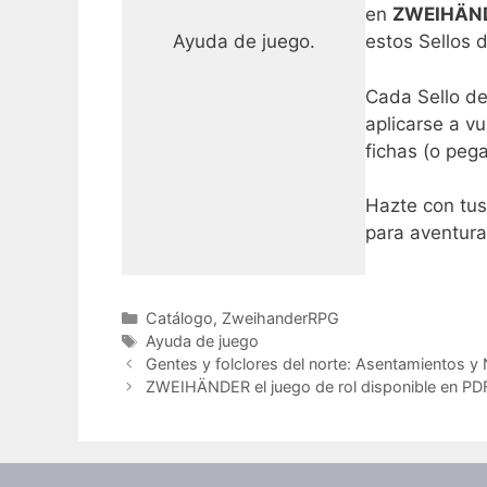
en
ZWEIHÄNDE
Ayuda de juego.
estos Sellos 
Cada Sello de
aplicarse a vu
fichas (o peg
Hazte con tus
para aventura
Categorías
Catálogo
,
ZweihanderRPG
Etiquetas
Ayuda de juego
Gentes y folclores del norte: Asentamientos y 
ZWEIHÄNDER el juego de rol disponible en PD