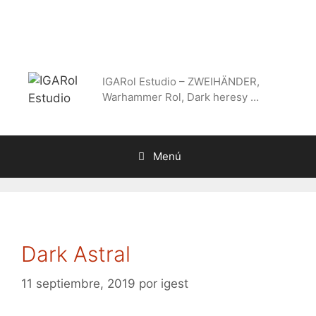
Saltar
al
contenido
IGARol Estudio – ZWEIHÄNDER,
Warhammer Rol, Dark heresy …
Menú
Dark Astral
11 septiembre, 2019
por
igest