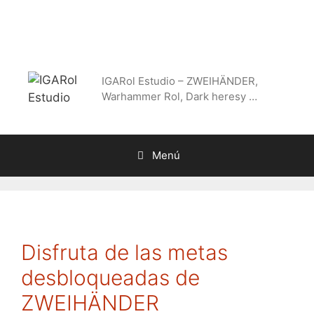
Saltar
al
contenido
IGARol Estudio – ZWEIHÄNDER,
Warhammer Rol, Dark heresy …
Menú
Disfruta de las metas
desbloqueadas de
ZWEIHÄNDER