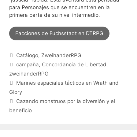
para Personajes que se encuentren en la
primera parte de su nivel intermedio.
Facciones de Fuchsstadt en DTRPG
Categorías
Catálogo
,
ZweihanderRPG
Etiquetas
campaña
,
Concordancia de Libertad
,
zweihanderRPG
Marines espaciales tácticos en Wrath and
Glory
Cazando monstruos por la diversión y el
beneficio