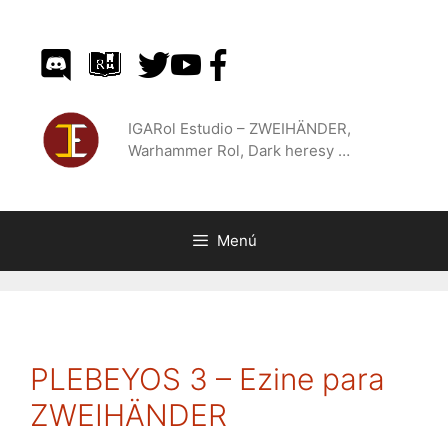
Saltar
al
contenido
IGARol Estudio – ZWEIHÄNDER,
Warhammer Rol, Dark heresy …
Menú
PLEBEYOS 3 – Ezine para
ZWEIHÄNDER