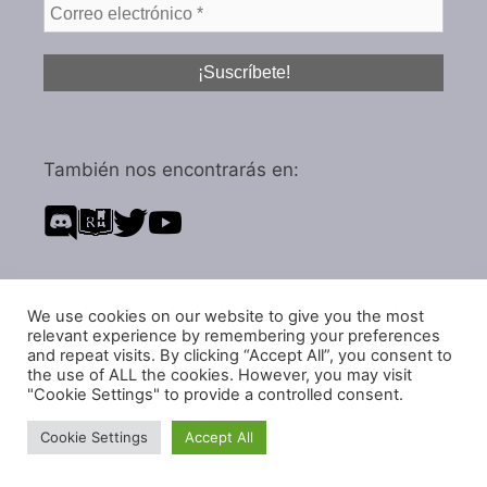
También nos encontrarás en:
We use cookies on our website to give you the most
Política de privacidad
relevant experience by remembering your preferences
and repeat visits. By clicking “Accept All”, you consent to
Política de cookies
the use of ALL the cookies. However, you may visit
"Cookie Settings" to provide a controlled consent.
Cookie Settings
Accept All
© 2026 IGARol Estudio
• Creado con
GeneratePress