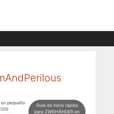
imAndPerilous
 un pequeño
Guía de Inicio rápido
d100
para ZWEIHÄNDER en