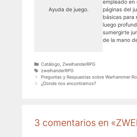
empleado en e
Ayuda de juego.
páginas del j
básicas para 
luego profundi
sumergirte ju
de la mano d
Categorías
Catálogo
,
ZweihanderRPG
Etiquetas
zweihanderRPG
Preguntas y Respuestas sobre Warhammer Rol 
¿Donde nos encontramos?
3 comentarios en «ZWEI