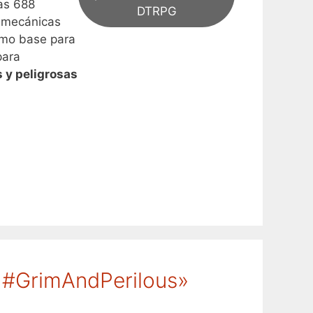
as 688
DTRPG
s mecánicas
omo base para
para
 y peligrosas
 #GrimAndPerilous»