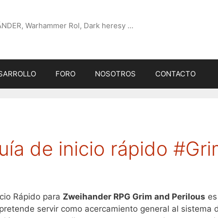
ÄNDER, Warhammer Rol, Dark heresy …
SARROLLO
FORO
NOSOTROS
CONTACTO
a de inicio rápido #Gr
icio Rápido para
Zweihander RPG Grim and Perilous
es
retende servir como acercamiento general al sistema 