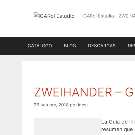
Saltar
al
IGARol Estudio – ZWEIH
contenido
CATÁLOGO
BLOG
DESCARGAS
DE
ZWEIHANDER – Guí
26 octubre, 2018
por
igest
La Guía de In
resumen que p