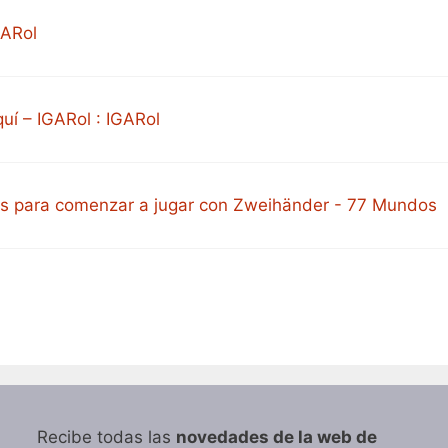
GARol
uí – IGARol : IGARol
os para comenzar a jugar con Zweihänder - 77 Mundos
Recibe todas las
novedades de la web de