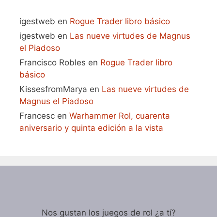
igestweb
en
Rogue Trader libro básico
igestweb
en
Las nueve virtudes de Magnus
el Piadoso
Francisco Robles
en
Rogue Trader libro
básico
KissesfromMarya
en
Las nueve virtudes de
Magnus el Piadoso
Francesc
en
Warhammer Rol, cuarenta
aniversario y quinta edición a la vista
Nos gustan los juegos de rol ¿a tí?