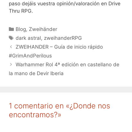
paso dejáis vuestra opinión/valoración en Drive
Thru RPG.
Categorías
Blog
,
Zweihänder
Etiquetas
dark astral
,
zweihanderRPG
ZWEIHANDER – Guía de inicio rápido
#GrimAndPerilous
Warhammer Rol 4ª edición en castellano de
la mano de Devir Iberia
1 comentario en «¿Donde nos
encontramos?»