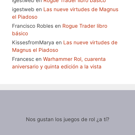
igestweb
en
Rogue Trader libro básico
igestweb
en
Las nueve virtudes de Magnus
el Piadoso
Francisco Robles
en
Rogue Trader libro
básico
KissesfromMarya
en
Las nueve virtudes de
Magnus el Piadoso
Francesc
en
Warhammer Rol, cuarenta
aniversario y quinta edición a la vista
Nos gustan los juegos de rol ¿a tí?