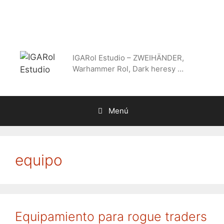
Saltar
al
contenido
IGARol Estudio – ZWEIHÄNDER,
Warhammer Rol, Dark heresy …
Menú
equipo
Equipamiento para rogue traders