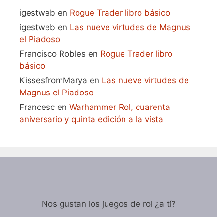
igestweb
en
Rogue Trader libro básico
igestweb
en
Las nueve virtudes de Magnus
el Piadoso
Francisco Robles
en
Rogue Trader libro
básico
KissesfromMarya
en
Las nueve virtudes de
Magnus el Piadoso
Francesc
en
Warhammer Rol, cuarenta
aniversario y quinta edición a la vista
Nos gustan los juegos de rol ¿a tí?