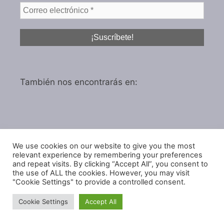
También nos encontrarás en:
We use cookies on our website to give you the most
Política de privacidad
relevant experience by remembering your preferences
Política de cookies
and repeat visits. By clicking “Accept All”, you consent to
the use of ALL the cookies. However, you may visit
"Cookie Settings" to provide a controlled consent.
Cookie Settings
Accept All
© 2026 IGARol Estudio
• Creado con
GeneratePress