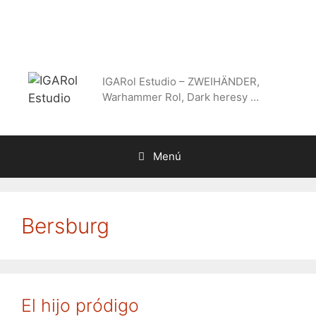
Saltar
al
contenido
IGARol Estudio – ZWEIHÄNDER,
Warhammer Rol, Dark heresy …
Menú
Bersburg
El hijo pródigo