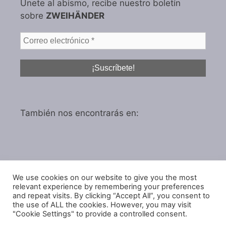
Únete al abismo, recibe nuestro boletín
sobre
ZWEIHÄNDER
También nos encontrarás en:
We use cookies on our website to give you the most
Política de privacidad
relevant experience by remembering your preferences
Política de cookies
and repeat visits. By clicking “Accept All”, you consent to
the use of ALL the cookies. However, you may visit
"Cookie Settings" to provide a controlled consent.