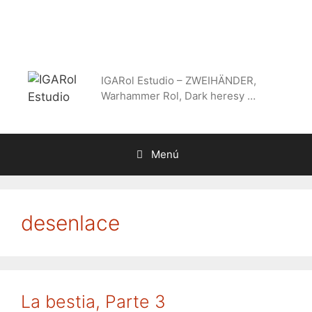
Saltar
al
contenido
IGARol Estudio – ZWEIHÄNDER,
Warhammer Rol, Dark heresy …
Menú
desenlace
La bestia, Parte 3