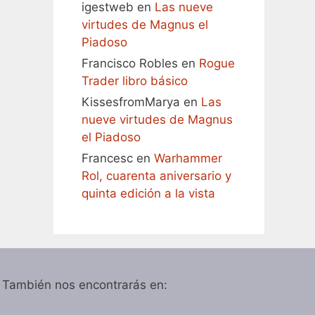
igestweb
en
Las nueve
virtudes de Magnus el
Piadoso
Francisco Robles
en
Rogue
Trader libro básico
KissesfromMarya
en
Las
nueve virtudes de Magnus
el Piadoso
Francesc
en
Warhammer
Rol, cuarenta aniversario y
quinta edición a la vista
También nos encontrarás en: