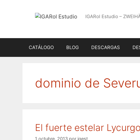
Saltar
al
IGARol Estudio – ZWEIH
contenido
CATÁLOGO
BLOG
DESCARGAS
DE
dominio de Sever
El fuerte estelar Lycurg
1 octubre, 2013
por
igest