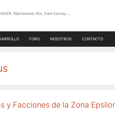
ÄNDER, Warhammer Rol, Dark heresy …
SARROLLO
FORO
NOSOTROS
CONTACTO
us
os y Facciones de la Zona Epsilo