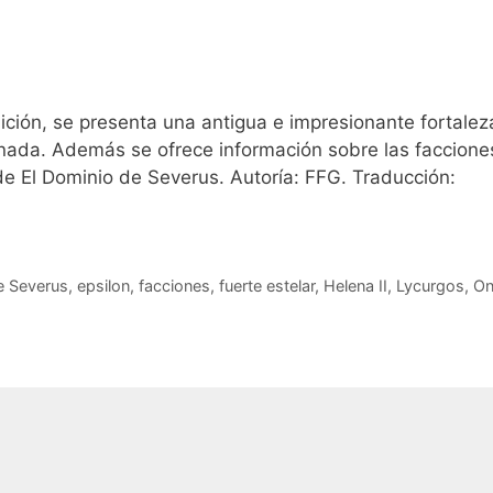
ición, se presenta una antigua e impresionante fortalez
onada. Además se ofrece información sobre las faccione
de El Dominio de Severus. Autoría: FFG. Traducción:
e Severus
,
epsilon
,
facciones
,
fuerte estelar
,
Helena II
,
Lycurgos
,
On