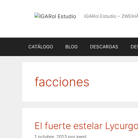
Saltar
al
IGARol Estudio – ZWEIH
contenido
CATÁLOGO
BLOG
DESCARGAS
DE
facciones
El fuerte estelar Lycurg
1 octubre, 2013
por
igest