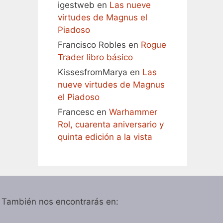
igestweb
en
Las nueve
virtudes de Magnus el
Piadoso
Francisco Robles
en
Rogue
Trader libro básico
KissesfromMarya
en
Las
nueve virtudes de Magnus
el Piadoso
Francesc
en
Warhammer
Rol, cuarenta aniversario y
quinta edición a la vista
También nos encontrarás en: