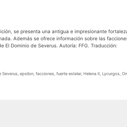
ición, se presenta una antigua e impresionante fortalez
onada. Además se ofrece información sobre las faccione
de El Dominio de Severus. Autoría: FFG. Traducción:
e Severus
,
epsilon
,
facciones
,
fuerte estelar
,
Helena II
,
Lycurgos
,
On