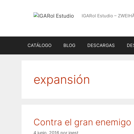
Saltar
al
IGARol Estudio – ZWEIH
contenido
CATÁLOGO
BLOG
DESCARGAS
DE
expansión
Contra el gran enemigo
4 junio, 2016
por
igest