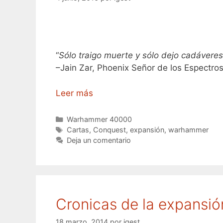
“
Sólo traigo muerte y sólo dejo cadáveres
–Jain Zar, Phoenix Señor de los Espectros
Leer más
Categorías
Warhammer 40000
Etiquetas
Cartas
,
Conquest
,
expansión
,
warhammer
Deja un comentario
Cronicas de la expansi
18 marzo, 2014
por
igest