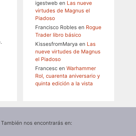
igestweb
en
Las nueve
virtudes de Magnus el
Piadoso
Francisco Robles
en
Rogue
Trader libro básico
.
KissesfromMarya
en
Las
nueve virtudes de Magnus
el Piadoso
Francesc
en
Warhammer
Rol, cuarenta aniversario y
quinta edición a la vista
También nos encontrarás en: