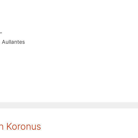
”
 Aullantes
ón Koronus