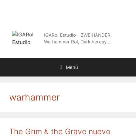
Saltar
al
contenido
IGARol Estudio – ZWEIHÄNDER,
Warhammer Rol, Dark heresy …
Menú
warhammer
The Grim & the Grave nuevo